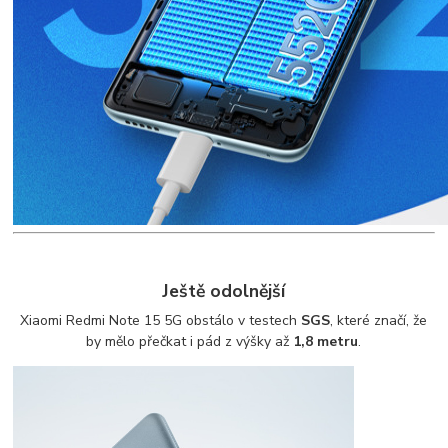
Ještě odolnější
Xiaomi Redmi Note 15 5G obstálo v testech
SGS
, které značí, že
by mělo přečkat i pád z výšky až
1,8 metru
.