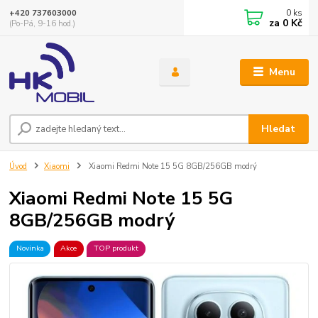
0
ks
+420 737603000
za
0 Kč
(Po-Pá, 9-16 hod.)
Menu
Hledat
Úvod
Xiaomi
Xiaomi Redmi Note 15 5G 8GB/256GB modrý
Xiaomi Redmi Note 15 5G
8GB/256GB modrý
Novinka
Akce
TOP produkt