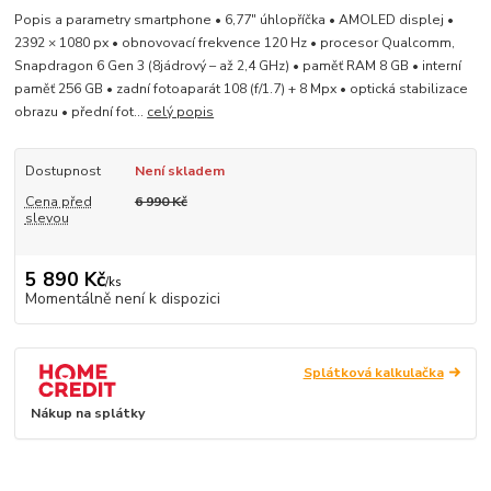
Popis a parametry smartphone • 6,77" úhlopříčka • AMOLED displej •
2392 × 1080 px • obnovovací frekvence 120 Hz • procesor Qualcomm,
Snapdragon 6 Gen 3 (8jádrový – až 2,4 GHz) • paměť RAM 8 GB • interní
paměť 256 GB • zadní fotoaparát 108 (f/1.7) + 8 Mpx • optická stabilizace
obrazu • přední fot...
celý popis
Dostupnost
Není skladem
Cena před
6 990 Kč
slevou
5 890 Kč
/
ks
Momentálně není k dispozici
Splátková kalkulačka
Nákup na splátky