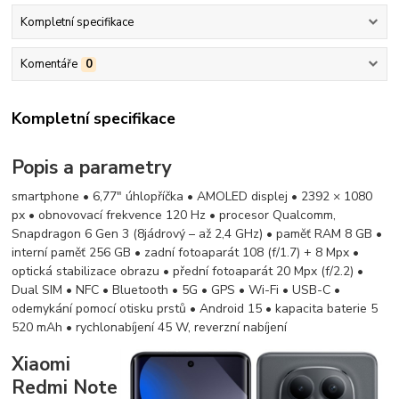
Kompletní specifikace
Komentáře
0
Kompletní specifikace
Popis a parametry
smartphone • 6,77" úhlopříčka • AMOLED displej • 2392 × 1080
px • obnovovací frekvence 120 Hz • procesor Qualcomm,
Snapdragon 6 Gen 3 (8jádrový – až 2,4 GHz) • paměť RAM 8 GB •
interní paměť 256 GB • zadní fotoaparát 108 (f/1.7) + 8 Mpx •
optická stabilizace obrazu • přední fotoaparát 20 Mpx (f/2.2) •
Dual SIM • NFC • Bluetooth • 5G • GPS • Wi-Fi • USB-C •
odemykání pomocí otisku prstů • Android 15 • kapacita baterie 5
520 mAh • rychlonabíjení 45 W, reverzní nabíjení
Xiaomi
Redmi Note