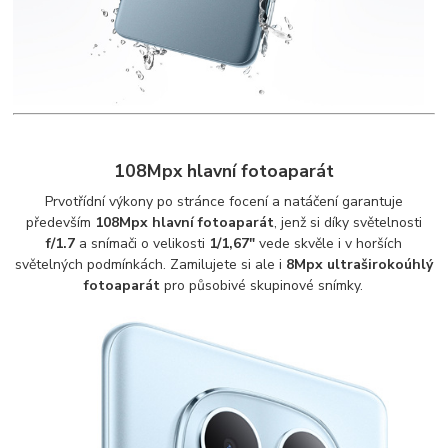
108Mpx hlavní fotoaparát
Prvotřídní výkony po stránce focení a natáčení garantuje
především
108Mpx hlavní fotoaparát
, jenž si díky světelnosti
f/1.7
a snímači o velikosti
1/1,67"
vede skvěle i v horších
světelných podmínkách. Zamilujete si ale i
8Mpx ultraširokoúhlý
fotoaparát
pro působivé skupinové snímky.