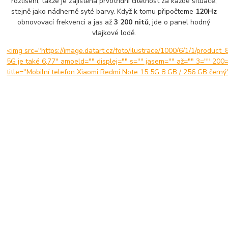
rozlišení, takže je zajištěna prvotřídní čitelnost za každé situace,
stejně jako nádherně syté barvy. Když k tomu připočteme
120Hz
obnovovací frekvenci a jas až
3 200 nitů
, jde o panel hodný
vlajkové lodě.
<img src="https://image.datart.cz/foto/ilustrace/1000/6/1/1/produc
5G je také 6,77" amoeld="" displej="" s="" jasem="" až="" 3="" 200
title="Mobilní telefon Xiaomi Redmi Note 15 5G 8 GB / 256 GB černý