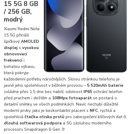
15 5G 8 GB
/ 256 GB,
modrý
Xiaomi Redmi Note
15 5G přináší
špičkový
AMOLED
displej
s
vysokou
obnovovací
frekvencí
i
bohatou výbavu,
která pokryje
každodenní potřeby náročnějších. Silnou stránkou telefonu je
jasně jeho spolehlivost v běžném provozu –
5 520mAh baterie
zvládne přes 1,5 dne bez nabití, odolnost
IP65
ochrání telefon
před prachem i deštěm a
108Mpx fotoaparát
se postará o
detailní snímky ve všech podmínkách. Navíc nechybí důležité
moderní prvky, jako je bezkontaktní placení s
NFC
, rychlá a
spolehlivá
čtečka otisku prstů
pro zabezpečení klíčových dat či
dlouhá softwarová podpora
a 5G zásluhou moderního
procesoru Snapdragon 6 Gen 3!