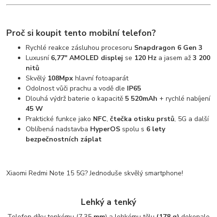
Proč si koupit tento mobilní telefon?
Rychlé reakce zásluhou procesoru
Snapdragon 6 Gen 3
Luxusní
6,77" AMOLED displej
se
120 Hz
a jasem až
3 200
nitů
Skvělý
108Mpx
hlavní fotoaparát
Odolnost vůči prachu a vodě dle
IP65
Dlouhá výdrž baterie o kapacitě
5 520mAh
+ rychlé nabíjení
45 W
Praktické funkce jako
NFC
,
čtečka otisku prstů
, 5G a další
Oblíbená nadstavba
HyperOS
spolu s
6 lety
bezpečnostních záplat
Xiaomi Redmi Note 15 5G? Jednoduše skvělý smartphone!
Lehký a tenký
Telefon díky tenkému (7,35
mm
) a lehkému tělu
(178 g)
dokonale