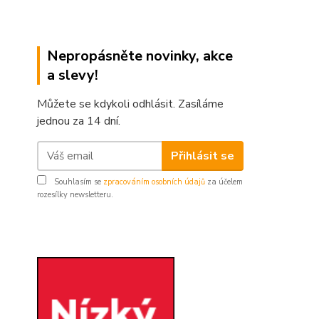
Nepropásněte novinky, akce
a slevy!
Můžete se kdykoli odhlásit. Zasíláme
jednou za 14 dní.
Přihlásit se
Souhlasím se
zpracováním osobních údajů
za účelem
rozesílky newsletteru.