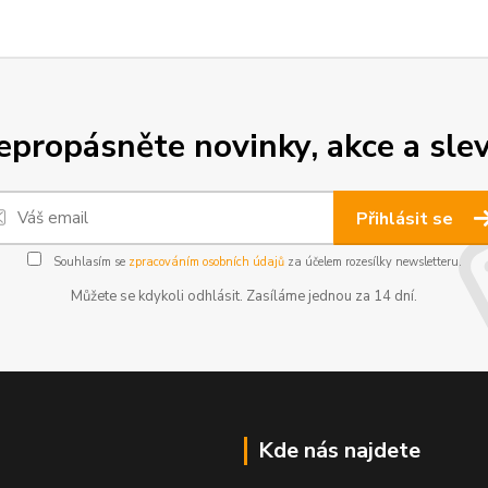
epropásněte novinky, akce a slev
Přihlásit se
Souhlasím se
zpracováním osobních údajů
za účelem rozesílky newsletteru.
Můžete se kdykoli odhlásit. Zasíláme jednou za 14 dní.
Kde nás najdete