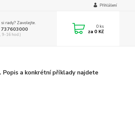
Přihlášení
 si rady? Zavolejte.
0
ks
 737603000
za
0 Kč
, 9-16 hod.)
 Popis a konkrétní příklady najdete