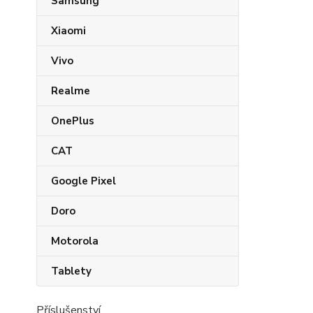
Samsung
Xiaomi
Vivo
Realme
OnePlus
CAT
Google Pixel
Doro
Motorola
Tablety
Příslušenství