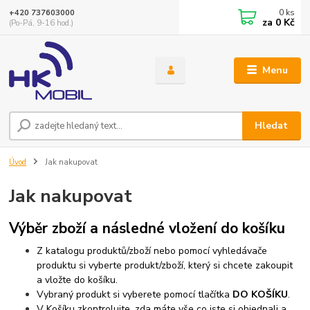
0
ks
+420 737603000
za
0 Kč
(Po-Pá, 9-16 hod.)
Menu
Hledat
Úvod
Jak nakupovat
Jak nakupovat
Výběr zboží a následné vložení do košíku
Z katalogu produktů/zboží nebo pomocí vyhledávače
produktu si vyberte produkt/zboží, který si chcete zakoupit
a vložte do košíku.
Vybraný produkt si vyberete pomocí tlačítka
DO KOŠÍKU
.
V Košíku zkontrolujte, zda máte vše co jste si objednali a