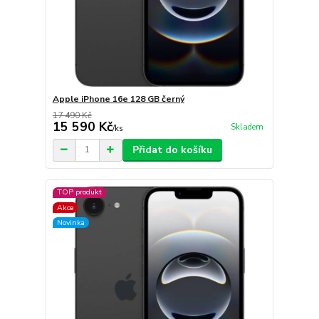
Apple iPhone 16e 128 GB černý
17 490 Kč
15 590 Kč
Skladem
/
ks
Přidat do košíku
TOP produkt
Akce
Novinka