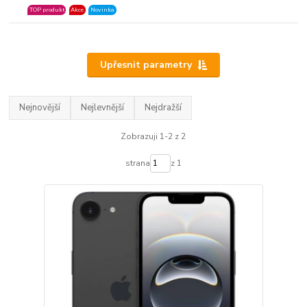
TOP produkt
Akce
Novinka
Upřesnit parametry
Nejnovější
Nejlevnější
Nejdražší
Zobrazuji 1-2 z 2
strana
z 1