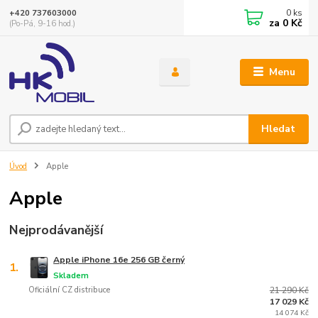
0
ks
+420 737603000
za
0 Kč
(Po-Pá, 9-16 hod.)
Menu
Hledat
Úvod
Apple
Apple
Nejprodávanější
Apple iPhone 16e 256 GB černý
1.
Skladem
Oficiální CZ distribuce
21 290 Kč
17 029 Kč
14 074 Kč