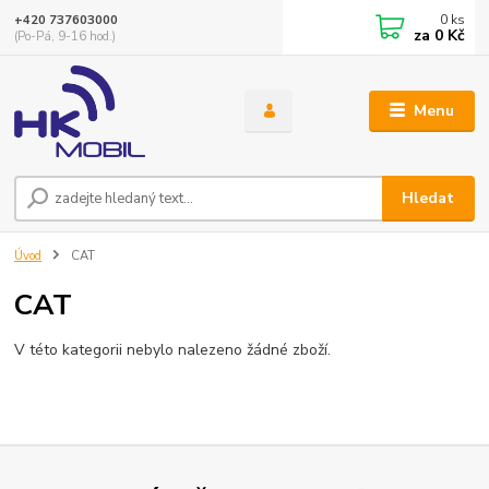
0
ks
+420 737603000
za
0 Kč
(Po-Pá, 9-16 hod.)
Menu
Hledat
Úvod
CAT
CAT
V této kategorii nebylo nalezeno žádné zboží.