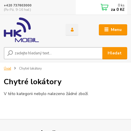
0
ks
+420 737603000
za
0 Kč
(Po-Pá, 9-16 hod.)
Menu
Hledat
Úvod
Chytré lokátory
Chytré lokátory
V této kategorii nebylo nalezeno žádné zboží.