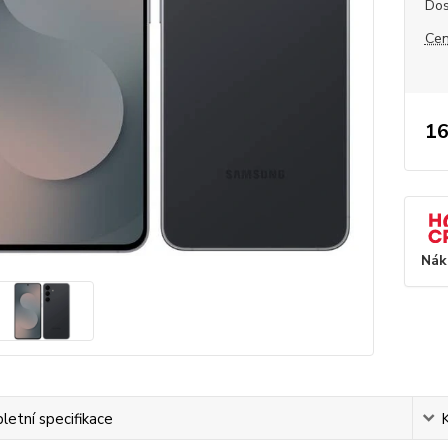
Dos
Cen
16
Nák
etní specifikace