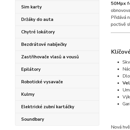
50Mpx f
Sim karty
obnovovac
Přidává n
Držáky do auta
poctivě s
Chytré lokátory
Bezdrátové nabíječky
Klíčové
Zastřihovače vlasů a vousů
Skv
Nád
Epilátory
Dlo
Robotické vysavače
Vel
Umě
Kulmy
Výk
Gar
Elektrické zubní kartáčky
Soundbary
Nová hvě