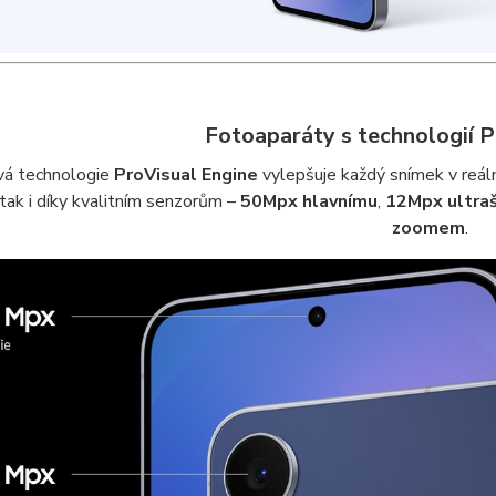
Fotoaparáty s technologií P
vá technologie
ProVisual Engine
vylepšuje každý snímek v reáln
tak i díky kvalitním senzorům –
50Mpx hlavnímu
,
12Mpx ultra
zoomem
.