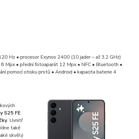
120 Hz • procesor Exynos 2400 (10 jader – až 3,2 GHz)
 8 Mpx • přední fotoaparát 12 Mpx • NFC • Bluetooth •
ní pomocí otisku prstů • Android • kapacita baterie 4
jkových
y S25 FE
.
čky
. Uvnitř
ídne také
také skvělý