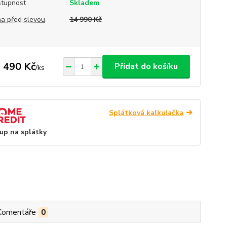
tupnost
Skladem
a před slevou
14 990 Kč
 490 Kč
Přidat do košíku
/
ks
Splátková kalkulačka
up na splátky
Komentáře
0