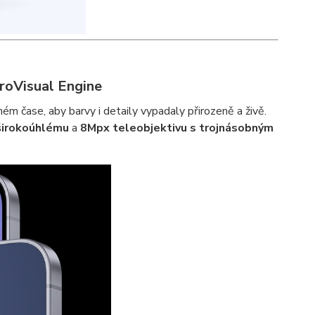
roVisual Engine
ém čase, aby barvy i detaily vypadaly přirozeně a živě.
širokoúhlému
a
8Mpx teleobjektivu s trojnásobným