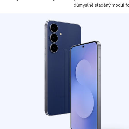
důmyslně sladěný modul fo