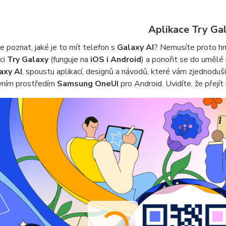
Aplikace Try Ga
e poznat, jaké je to mít telefon s
Galaxy AI
? Nemusíte proto hn
aci
Try Galaxy
(funguje na
iOS i Android
) a ponořit se do umělé
axy AI
, spoustu aplikací, designů a návodů, které vám zjednoduš
ivním prostředím
Samsung OneUI
pro Android. Uvidíte, že přejí