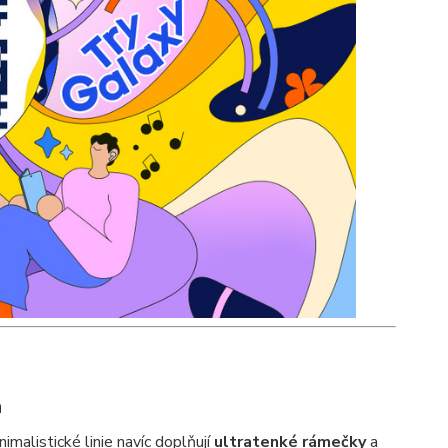
n
inimalistické linie navíc doplňují
ultratenké rámečky
a