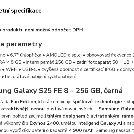
tní specifikace
o produktu není možný odpočet DPH
 a parametry
ne • 6,7" úhlopříčka • AMOLED displej • obnovovací frekvence 
RAM 8 GB • interní paměť 256 GB • zadní fotoaparát 50 + 12 +
• Wi-Fi • USB-C • zvýšená odolnost s certifikací IP68 • odmyká
 bezdrátové nabíjení, rychlonabíjení
ng Galaxy S25 FE 8 + 256 GB, černá
 řada
Fan Edition
, která kombinuje
špičkové technologie
z vla
s
atraktivnější cenou
, dostává novou hvězdu –
Samsung Galax
a první pohled zaujme
štíhlým designem
či
ultratenkými ráme
vá výkonný
čip Exynos 2400
, umělou inteligenci
Galaxy AI
a nab
nou výdrž díky baterii o kapacitě
4 900 mAh
. Samsung nasadil 