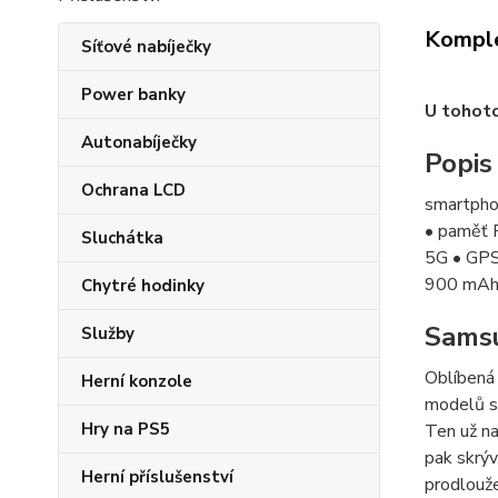
Komple
Síťové nabíječky
Power banky
U tohot
Autonabíječky
Popis
Ochrana LCD
smartpho
• paměť 
Sluchátka
5G • GPS 
900 mAh •
Chytré hodinky
Samsu
Služby
Oblíbená
Herní konzole
modelů 
Hry na PS5
Ten už n
pak skrý
Herní příslušenství
prodlouže