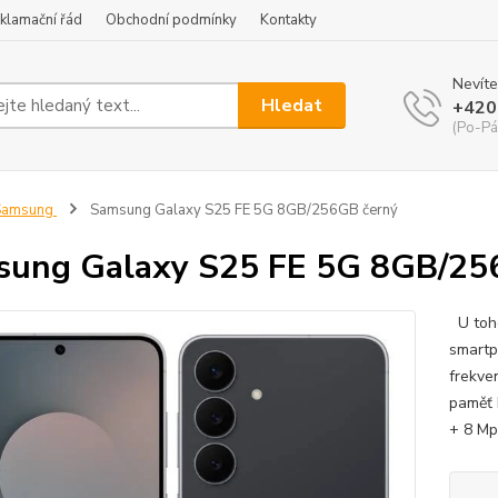
klamační řád
Obchodní podmínky
Kontakty
Nevíte
Hledat
+420
(Po-Pá
Samsung
Samsung Galaxy S25 FE 5G 8GB/256GB černý
ung Galaxy S25 FE 5G 8GB/25
U toho
smartp
frekve
paměť 
+ 8 Mp