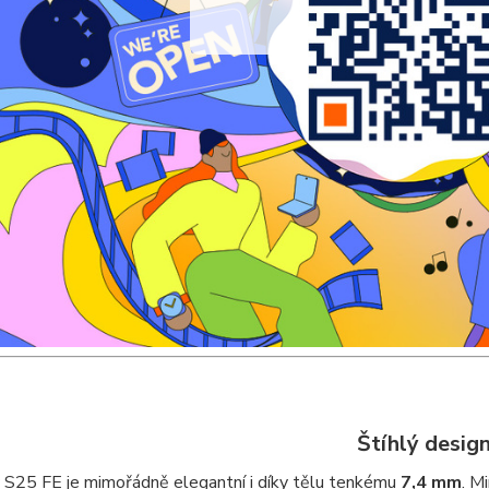
Štíhlý desig
 S25 FE je mimořádně elegantní i díky tělu tenkému
7,4 mm
. M