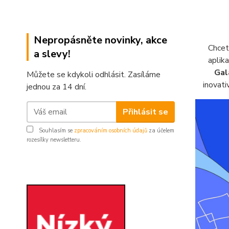
Nepropásněte novinky, akce
Chcet
a slevy!
aplik
Gal
Můžete se kdykoli odhlásit. Zasíláme
inovat
jednou za 14 dní.
Přihlásit se
Souhlasím se
zpracováním osobních údajů
za účelem
rozesílky newsletteru.