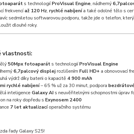
otoaparát
s technologií
ProVisual Engine
, nádherný
6,7palcov
í frekvencí
až 120 Hz
,
rychlé nabíjení
a také odolné tělo s cert
avíc sedmiletou softwarovou podporu, takže jde o telefon, kter
loužit dlouhé roky.
 vlastnosti:
ělý
50Mpx fotoaparát
s technologií
ProVisual Engine
herný
6,7palcový displej
rozlišením
Full HD+
a obnovovací fr
uhá výdrž díky baterii o kapacitě
4 900 mAh
mi rychlé nabíjení
– 65 % už za 30 minut, podpora
bezdrátové
lá inteligence
Galaxy AI
s neuvěřitelnými schopnostmi úprav fot
on na roky dopředu s
Exynosem 2400
ance
7 let aktualizací
operačního systému
zda řady Galaxy S25!