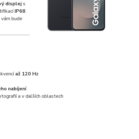
ý displej
s
ifikací
IP68
.
ý vám bude
ekvencí
až 120 Hz
ho nabíjení
ografií a v dalších oblastech