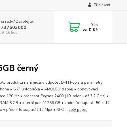
Přihlášení
 si rady? Zavolejte.
0
ks
 737603000
za
0 Kč
, 9-16 hod.)
6GB černý
to produktu není možný odpočet DPH Popis a parametry
hone • 6,7" úhlopříčka • AMOLED displej • obnovovací
nce 120 Hz • procesor Exynos 2400 (10 jader – až 3,2 GHz) •
RAM 8 GB • interní paměť 256 GB • zadní fotoaparát 50 + 12
x • přední fotoaparát 12 Mpx • NFC ...
celý popis