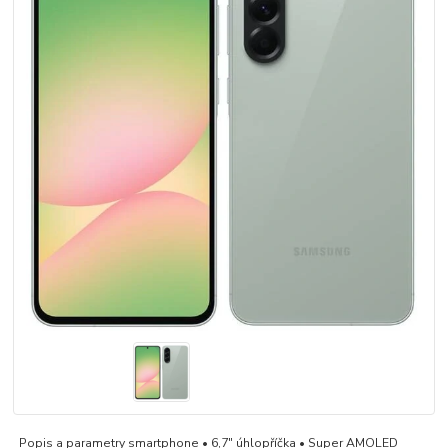
Popis a parametry smartphone • 6,7" úhlopříčka • Super AMOLED