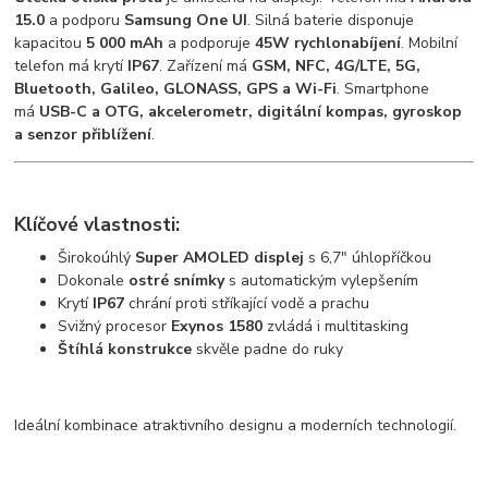
15.0
a podporu
Samsung One UI
. Silná baterie disponuje
kapacitou
5 000 mAh
a podporuje
45W rychlonabíjení
. Mobilní
telefon má krytí
IP67
. Zařízení má
GSM, NFC, 4G/LTE, 5G,
Bluetooth, Galileo, GLONASS, GPS a Wi-Fi
. Smartphone
má
USB-C a OTG, akcelerometr, digitální kompas, gyroskop
a senzor přiblížení
.
Klíčové vlastnosti:
Širokoúhlý
Super AMOLED displej
s 6,7" úhlopříčkou
Dokonale
ostré snímky
s automatickým vylepšením
Krytí
IP67
chrání proti stříkající vodě a prachu
Svižný procesor
Exynos 1580
zvládá i multitasking
Štíhlá konstrukce
skvěle padne do ruky
Ideální kombinace atraktivního designu a moderních technologií.