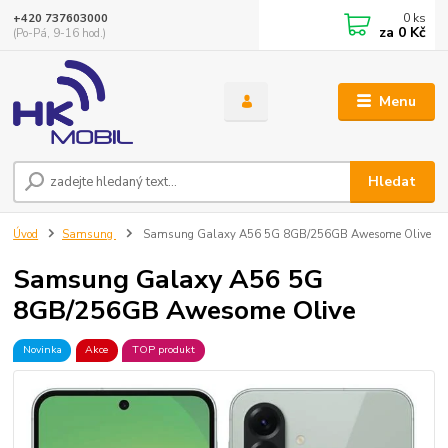
0
ks
+420 737603000
za
0 Kč
(Po-Pá, 9-16 hod.)
Menu
Hledat
Úvod
Samsung
Samsung Galaxy A56 5G 8GB/256GB Awesome Olive
Samsung Galaxy A56 5G
8GB/256GB Awesome Olive
Novinka
Akce
TOP produkt