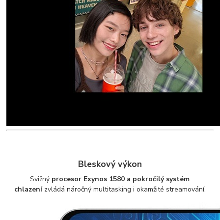
Bleskový výkon
Svižný
procesor Exynos 1580 a pokročilý systém
chlazení
zvládá náročný multitasking i okamžité streamování.