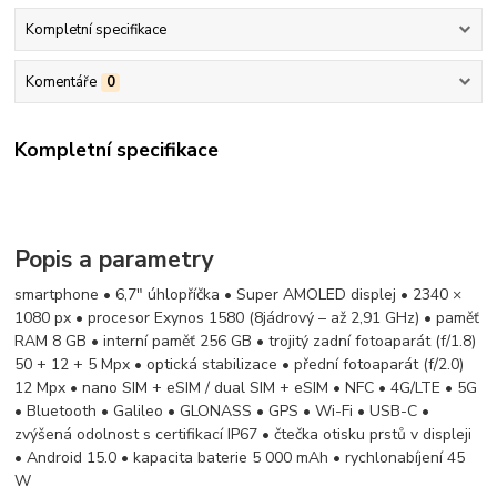
Kompletní specifikace
Komentáře
0
Kompletní specifikace
Popis a parametry
smartphone • 6,7" úhlopříčka • Super AMOLED displej • 2340 ×
1080 px • procesor Exynos 1580 (8jádrový – až 2,91 GHz) • paměť
RAM 8 GB • interní paměť 256 GB • trojitý zadní fotoaparát (f/1.8)
50 + 12 + 5 Mpx • optická stabilizace • přední fotoaparát (f/2.0)
12 Mpx • nano SIM + eSIM / dual SIM + eSIM • NFC • 4G/LTE • 5G
• Bluetooth • Galileo • GLONASS • GPS • Wi-Fi • USB-C •
zvýšená odolnost s certifikací IP67 • čtečka otisku prstů v displeji
• Android 15.0 • kapacita baterie 5 000 mAh • rychlonabíjení 45
W