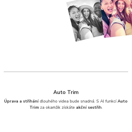
Auto Trim
Úprava a stříhání
dlouhého videa bude snadná. S AI funkcí
Auto
Trim
za okamžik získáte
akční sestřih
.