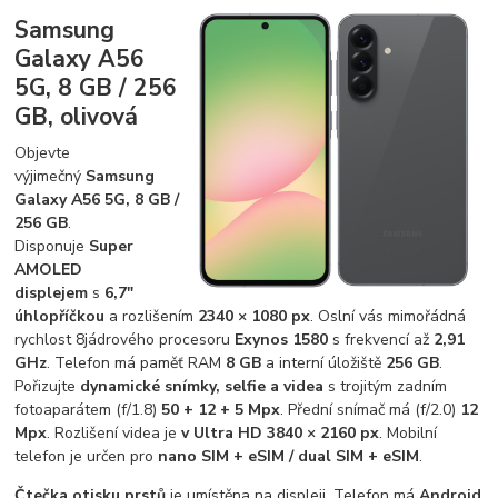
Samsung
Galaxy A56
5G, 8 GB / 256
GB, olivová
Objevte
výjimečný
Samsung
Galaxy A56 5G, 8 GB /
256 GB
.
Disponuje
Super
AMOLED
displejem
s
6,7"
úhlopříčkou
a rozlišením
2340 × 1080 px
. Oslní vás mimořádná
rychlost 8jádrového procesoru
Exynos 1580
s frekvencí až
2,91
GHz
. Telefon má paměť RAM
8 GB
a interní úložiště
256 GB
.
Pořizujte
dynamické snímky, selfie a videa
s trojitým zadním
fotoaparátem (f/1.8)
50 + 12 + 5 Mpx
. Přední snímač má (f/2.0)
12
Mpx
. Rozlišení videa je
v Ultra HD 3840 × 2160 px
. Mobilní
telefon je určen pro
nano SIM + eSIM / dual SIM + eSIM
.
Čtečka otisku prstů
je umístěna na displeji. Telefon má
Android