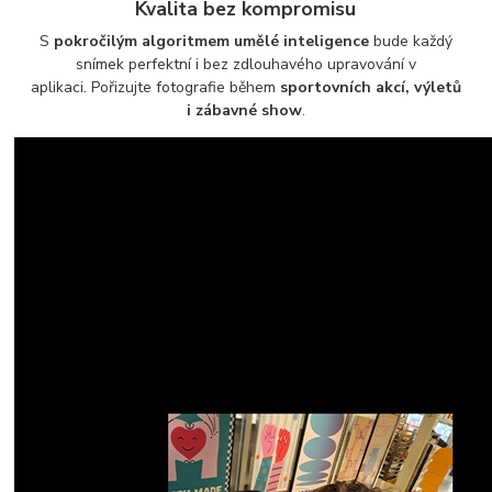
Kvalita bez kompromisu
S
pokročilým algoritmem umělé inteligence
bude každý
snímek perfektní i bez zdlouhavého upravování v
aplikaci. Pořizujte fotografie během
sportovních akcí, výletů
i zábavné show
.