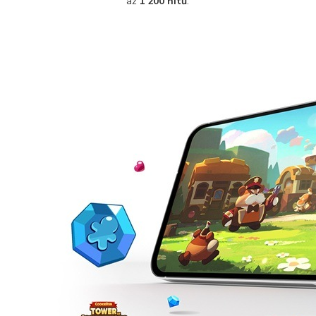
až
1 200 nitů
.