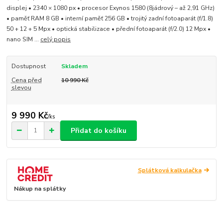
displej • 2340 × 1080 px • procesor Exynos 1580 (8jádrový – až 2,91 GHz)
• paměť RAM 8 GB • interní paměť 256 GB • trojitý zadní fotoaparát (f/1.8)
50 + 12 + 5 Mpx • optická stabilizace • přední fotoaparát (f/2.0) 12 Mpx •
nano SIM ...
celý popis
Dostupnost
Skladem
Cena před
10 990 Kč
slevou
9 990 Kč
/
ks
Přidat do košíku
Splátková kalkulačka
Nákup na splátky