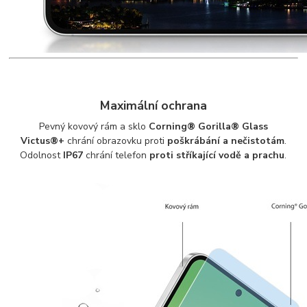
Maximální ochrana
Pevný kovový rám a sklo
Corning® Gorilla® Glass
Victus®+
chrání obrazovku proti
poškrábání a nečistotám
.
Odolnost
IP67
chrání telefon
proti stříkající vodě a prachu
.