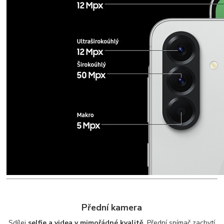
Přední kamera
Sdílej
selfie a videa v mimořádné kvalitě
. Přední snímač zachytí