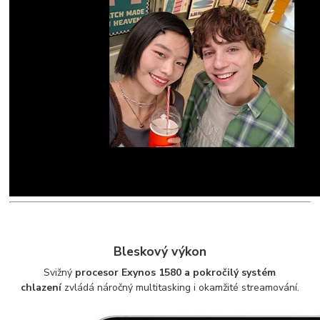
Bleskový výkon
Svižný
procesor Exynos 1580 a pokročilý systém
chlazení
zvládá náročný multitasking i okamžité streamování.