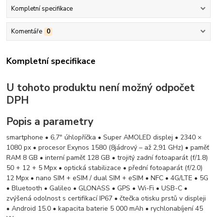
Kompletní specifikace
Komentáře
0
Kompletní specifikace
U tohoto produktu není možný odpočet
DPH
Popis a parametry
smartphone • 6,7" úhlopříčka • Super AMOLED displej • 2340 ×
1080 px • procesor Exynos 1580 (8jádrový – až 2,91 GHz) • paměť
RAM 8 GB • interní paměť 128 GB • trojitý zadní fotoaparát (f/1.8)
50 + 12 + 5 Mpx • optická stabilizace • přední fotoaparát (f/2.0)
12 Mpx • nano SIM + eSIM / dual SIM + eSIM • NFC • 4G/LTE • 5G
• Bluetooth • Galileo • GLONASS • GPS • Wi-Fi • USB-C •
zvýšená odolnost s certifikací IP67 • čtečka otisku prstů v displeji
• Android 15.0 • kapacita baterie 5 000 mAh • rychlonabíjení 45