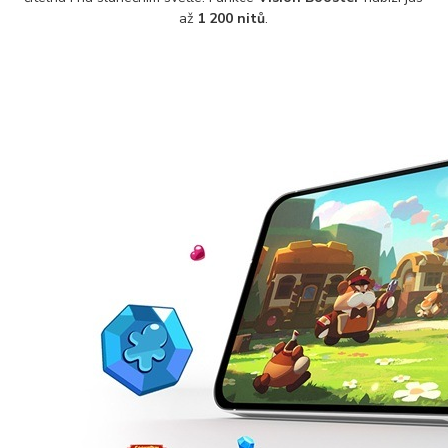
až
1 200 nitů
.