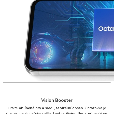
Vision Booster
Hrajte
oblíbené hry a sledujte virální obsah
. Obrazovka je
čitelná i na slunečním světle. Funkce
Vision Booster
nabízí jas