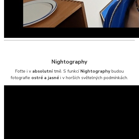
Nightography
Foťte i v
absolutní
tmě. S funkcí
Nightography
budou
fotografie
ostré a jasné
i v horších světelných podmínkách.