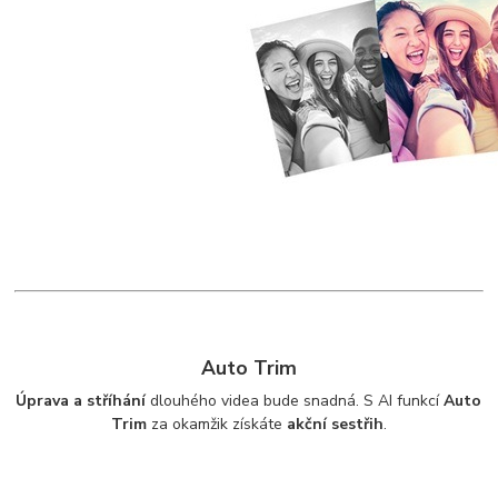
Auto Trim
Úprava a stříhání
dlouhého videa bude snadná. S AI funkcí
Auto
Trim
za okamžik získáte
akční sestřih
.