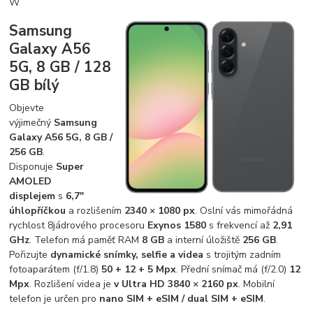
W
Samsung
Galaxy A56
5G, 8 GB / 128
GB bílý
Objevte
výjimečný
Samsung
Galaxy A56 5G, 8 GB /
256 GB
.
Disponuje
Super
AMOLED
displejem
s
6,7"
úhlopříčkou
a rozlišením
2340 × 1080 px
. Oslní vás mimořádná
rychlost 8jádrového procesoru
Exynos 1580
s frekvencí až
2,91
GHz
. Telefon má paměť RAM
8 GB
a interní úložiště
256 GB
.
Pořizujte
dynamické snímky, selfie a videa
s trojitým zadním
fotoaparátem (f/1.8)
50 + 12 + 5 Mpx
. Přední snímač má (f/2.0)
12
Mpx
. Rozlišení videa je
v Ultra HD 3840 × 2160 px
. Mobilní
telefon je určen pro
nano SIM + eSIM / dual SIM + eSIM
.