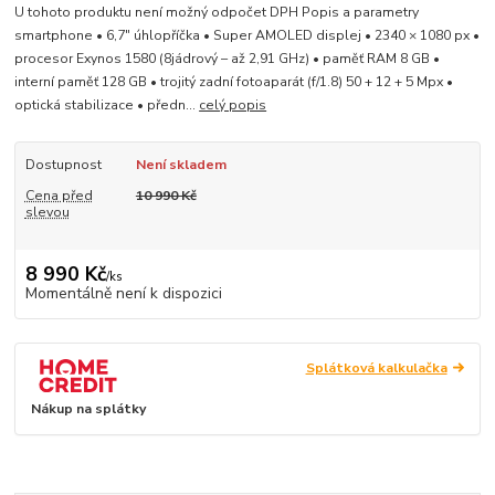
U tohoto produktu není možný odpočet DPH Popis a parametry
smartphone • 6,7" úhlopříčka • Super AMOLED displej • 2340 × 1080 px •
procesor Exynos 1580 (8jádrový – až 2,91 GHz) • paměť RAM 8 GB •
interní paměť 128 GB • trojitý zadní fotoaparát (f/1.8) 50 + 12 + 5 Mpx •
optická stabilizace • předn...
celý popis
Dostupnost
Není skladem
Cena před
10 990 Kč
slevou
8 990 Kč
/
ks
Momentálně není k dispozici
Splátková kalkulačka
Nákup na splátky