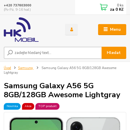
0
ks
+420 737603000
za
0 Kč
(Po-Pá, 9-16 hod.)
Menu
Hledat
Úvod
Samsung
Samsung Galaxy A56 5G 8GB/128GB Awesome
Lightgray
Samsung Galaxy A56 5G
8GB/128GB Awesome Lightgray
Novinka
Akce
TOP produkt