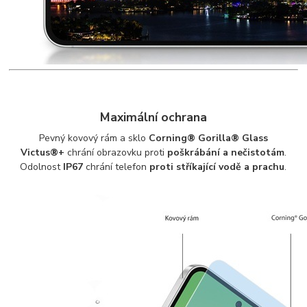
Maximální ochrana
Pevný kovový rám a sklo
Corning® Gorilla® Glass
Victus®+
chrání obrazovku proti
poškrábání a nečistotám
.
Odolnost
IP67
chrání telefon
proti stříkající vodě a prachu
.