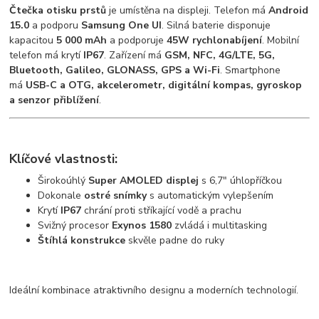
Čtečka otisku prstů
je umístěna na displeji. Telefon má
Android
15.0
a podporu
Samsung One UI
. Silná baterie disponuje
kapacitou
5 000 mAh
a podporuje
45W rychlonabíjení
. Mobilní
telefon má krytí
IP67
. Zařízení má
GSM, NFC, 4G/LTE, 5G,
Bluetooth, Galileo, GLONASS, GPS a Wi-Fi
. Smartphone
má
USB-C a OTG, akcelerometr, digitální kompas, gyroskop
a senzor přiblížení
.
Klíčové vlastnosti:
Širokoúhlý
Super AMOLED displej
s 6,7" úhlopříčkou
Dokonale
ostré snímky
s automatickým vylepšením
Krytí
IP67
chrání proti stříkající vodě a prachu
Svižný procesor
Exynos 1580
zvládá i multitasking
Štíhlá konstrukce
skvěle padne do ruky
Ideální kombinace atraktivního designu a moderních technologií.