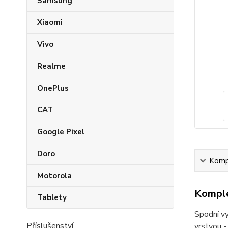
Samsung
Xiaomi
Vivo
Realme
OnePlus
CAT
Google Pixel
Doro
Kompl
Motorola
Komple
Tablety
Spodní vy
Příslušenství
vrstvou -