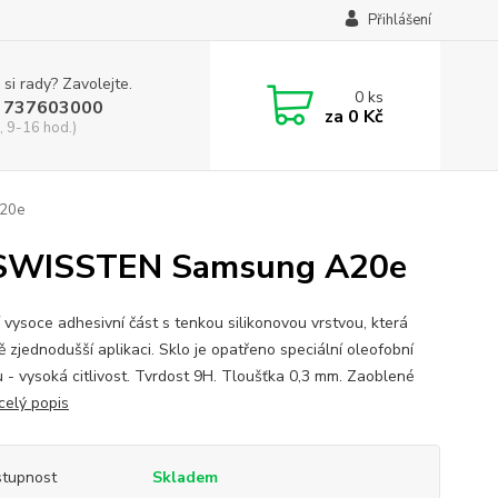
Přihlášení
 si rady? Zavolejte.
0
ks
 737603000
za
0 Kč
, 9-16 hod.)
20e
WISSTEN Samsung A20e
 vysoce adhesivní část s tenkou silikonovou vrstvou, která
ě zjednodušší aplikaci. Sklo je opatřeno speciální oleofobní
u - vysoká citlivost. Tvrdost 9H. Tloušťka 0,3 mm. Zaoblené
celý popis
tupnost
Skladem