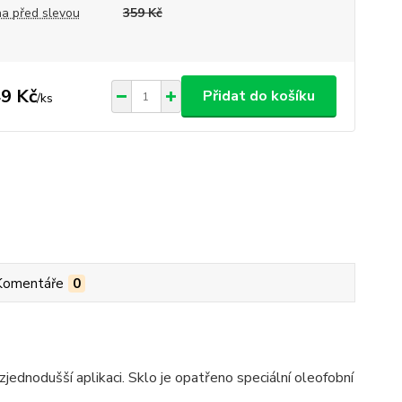
a před slevou
359 Kč
9 Kč
Přidat do košíku
/
ks
Komentáře
0
jednodušší aplikaci. Sklo je opatřeno speciální oleofobní