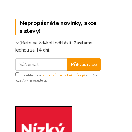
Nepropásněte novinky, akce
a slevy!
Můžete se kdykoli odhlásit. Zasíláme
jednou za 14 dní.
Přihlásit se
Souhlasím se
zpracováním osobních údajů
za účelem
rozesílky newsletteru.