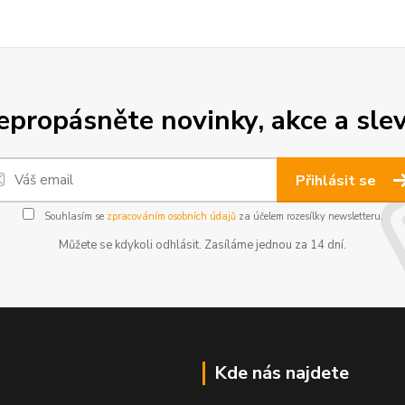
epropásněte novinky, akce a slev
Přihlásit se
Souhlasím se
zpracováním osobních údajů
za účelem rozesílky newsletteru.
Můžete se kdykoli odhlásit. Zasíláme jednou za 14 dní.
Kde nás najdete