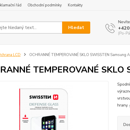
klamační řád
Obchodní podmínky
Kontakty
Nevíte
Hledat
+420
(Po-Pá
Ochrana LCD
OCHRANNÉ TEMPEROVANÉ SKLO SWISSTEN Samsung A
RANNÉ TEMPEROVANÉ SKLO S
Spodní
výrazn
vrstvo
hrany.
Dos