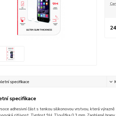
Cen
24
etní specifikace
tní specifikace
soce adhesivní část s tenkou silikonovou vrstvou, která výrazně z
 vysoká citlivost. Tvrdost 9H. Tloušťka 0,3 mm. Zaoblené hrany.